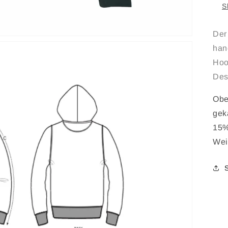
S
Der
han
Hoo
Des
Obe
gek
15%
Wei
Medien