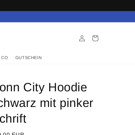
Einloggen
Warenkorb
 CO
GUTSCHEIN
onn City Hoodie
chwarz mit pinker
chrift
rmaler
9,00 EUR