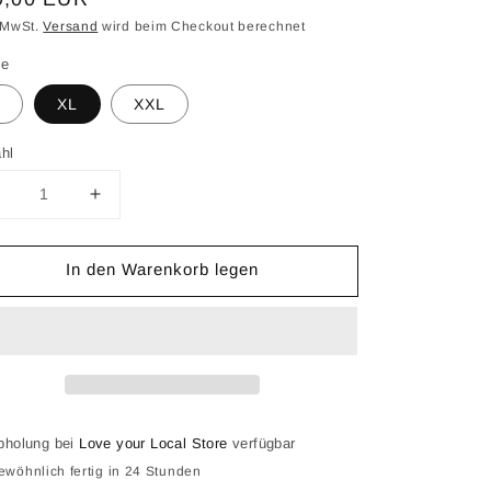
is
. MwSt.
Versand
wird beim Checkout berechnet
ße
XL
XXL
hl
Verringere
Erhöhe
ie
die
Menge
Menge
In den Warenkorb legen
ür
für
Bonn
Bonn
ity
City
Hoodie
Hoodie
schwarz
schwarz
it
mit
pinker
pinker
chrift
Schrift
bholung bei
Love your Local Store
verfügbar
ewöhnlich fertig in 24 Stunden