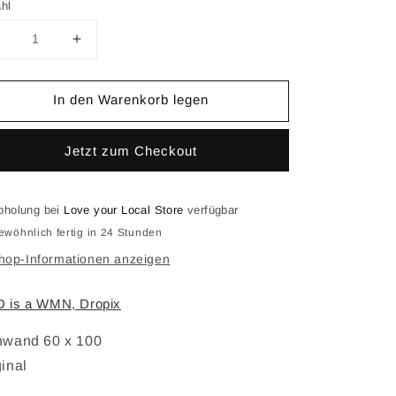
hl
Verringere
Erhöhe
ie
die
Menge
Menge
In den Warenkorb legen
ür
für
GOD
GOD
s
is
Jetzt zum Checkout
a
a
WMN
WMN
,
bholung bei
Love your Local Store
verfügbar
DROPIX
DROPIX
ewöhnlich fertig in 24 Stunden
hop-Informationen anzeigen
 is a WMN, Dropix
nwand 60 x 100
ginal