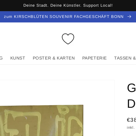
Deine Stadt. Deine Künstler. Support Local!
zum KIRSCHBLÜTEN SOUVENIR FACHGESCHÄFT BONN
G
KUNST
POSTER & KARTEN
PAPETERIE
TASSEN &
G
D
No
€3
Pre
inkl