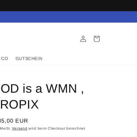
Einloggen
Warenkorb
 CO
GUTSCHEIN
OD is a WMN ,
ROPIX
rmaler
85,00 EUR
is
. MwSt.
Versand
wird beim Checkout berechnet